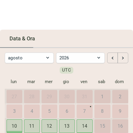
Data & Ora
UTC
lun
mar
mer
gio
ven
sab
dom
27
28
29
30
31
1
2
3
4
5
6
7
8
9
10
11
12
13
14
15
16